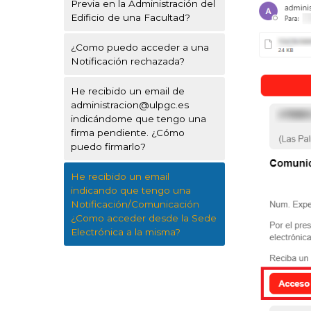
Previa en la Administración del
Edificio de una Facultad?
¿Como puedo acceder a una
Notificación rechazada?
He recibido un email de
administracion@ulpgc.es
indicándome que tengo una
firma pendiente. ¿Cómo
puedo firmarlo?
He recibido un email
indicando que tengo una
Notificación/Comunicación
¿Como acceder desde la Sede
Electrónica a la misma?