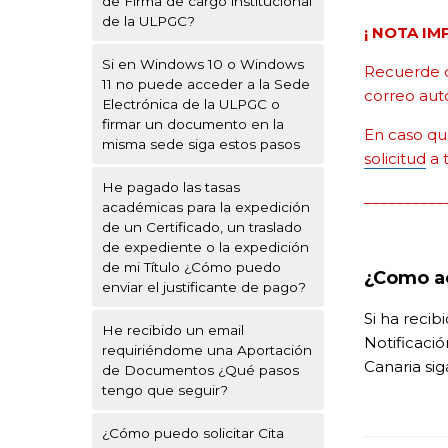
de Firma de cargo institucional
de la ULPGC?
¡ NOTA IM
Si en Windows 10 o Windows
Recuerde
11 no puede acceder a la Sede
correo aut
Electrónica de la ULPGC o
firmar un documento en la
En caso qu
misma sede siga estos pasos
solicitud
a 
He pagado las tasas
__________
académicas para la expedición
de un Certificado, un traslado
de expediente o la expedición
de mi Título ¿Cómo puedo
¿Como ac
enviar el justificante de pago?
Si ha reci
He recibido un email
Notificaci
requiriéndome una Aportación
Canaria sig
de Documentos ¿Qué pasos
tengo que seguir?
¿Cómo puedo solicitar Cita