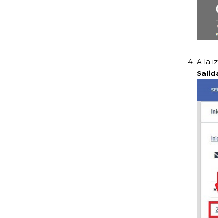
A la 
Salid